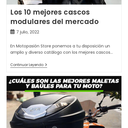
Los 10 mejores cascos
modulares del mercado
Publicación
7 julio, 2022
de
la
En Motopasión Store ponemos a tu disposición un
entrada:
amplio y diverso catálogo con los mejores cascos…
Los
Continuar Leyendo
10
Mejores
Cascos
Modulares
Del
Mercado