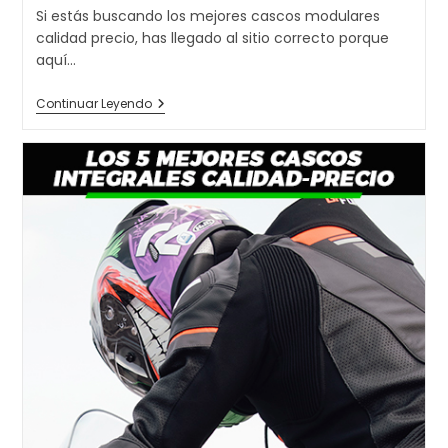
la
Si estás buscando los mejores cascos modulares
entrada:
calidad precio, has llegado al sitio correcto porque
aquí…
Los
Continuar Leyendo
7
Mejores
Cascos
Modulares
Calidad
Precio