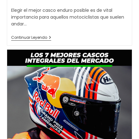
de
la
Elegir el mejor casco enduro posible es de vital
entrada:
importancia para aquellos motociclistas que suelen
andar…
Los
Continuar Leyendo
9
Mejores
Cascos
De
Enduro
Y
Motocross