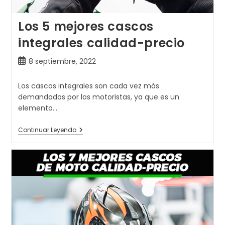
Los 5 mejores cascos
integrales calidad-precio
Publicación
8 septiembre, 2022
de
la
Los cascos integrales son cada vez más
entrada:
demandados por los motoristas, ya que es un
elemento…
Los
Continuar Leyendo
5
Mejores
Cascos
Integrales
Calidad-
Precio