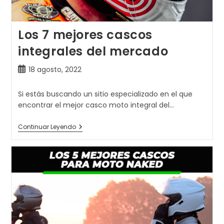
Los 7 mejores cascos
integrales del mercado
Publicación
18 agosto, 2022
de
la
Si estás buscando un sitio especializado en el que
entrada:
encontrar el mejor casco moto integral del…
Los
Continuar Leyendo
7
Mejores
Cascos
Integrales
Del
Mercado