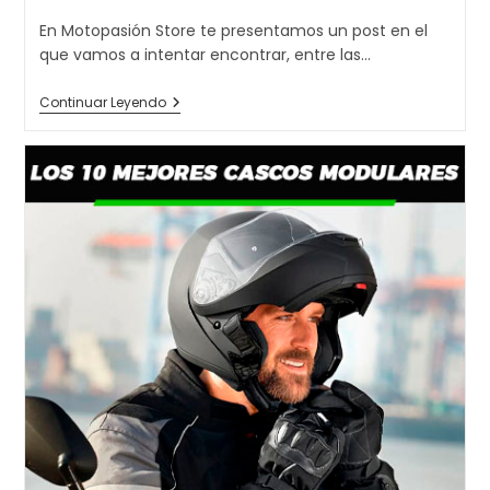
la
En Motopasión Store te presentamos un post en el
entrada:
que vamos a intentar encontrar, entre las…
Los
Continuar Leyendo
10
Mejores
Cascos
Jet
Del
Mercado