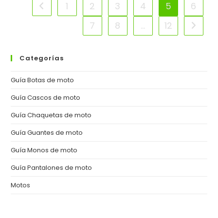
Maletas
1
2
3
4
5
6
Ir a la página anterior
Y
Baúles
7
8
…
12
Ir a la 
Para
Tu
Moto?
Categorías
Guía Botas de moto
Guía Cascos de moto
Guía Chaquetas de moto
Guía Guantes de moto
Guía Monos de moto
Guía Pantalones de moto
Motos