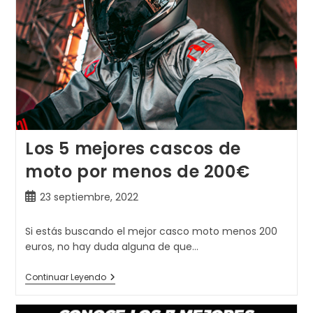
Los 5 mejores cascos de
moto por menos de 200€
Publicación
23 septiembre, 2022
de
la
Si estás buscando el mejor casco moto menos 200
entrada:
euros, no hay duda alguna de que…
Los
Continuar Leyendo
5
Mejores
Cascos