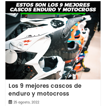
Cascos
De
Moto
Calidad-
Precio
Los 9 mejores cascos de
enduro y motocross
Publicación
25 agosto, 2022