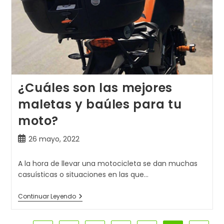
¿Cuáles son las mejores
maletas y baúles para tu
moto?
Publicación
26 mayo, 2022
de
la
A la hora de llevar una motocicleta se dan muchas
entrada:
casuísticas o situaciones en las que…
¿Cuáles
Continuar Leyendo
Son
Las
Mejores