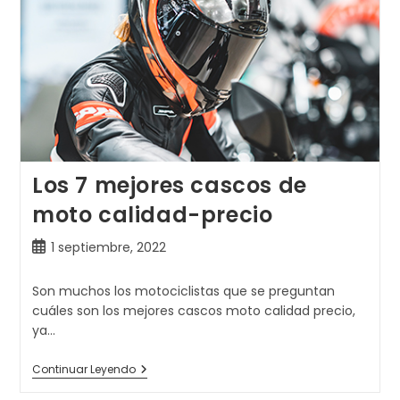
Los 7 mejores cascos de
moto calidad-precio
Publicación
1 septiembre, 2022
de
la
Son muchos los motociclistas que se preguntan
entrada:
cuáles son los mejores cascos moto calidad precio,
ya…
Los
Continuar Leyendo
7
Mejores