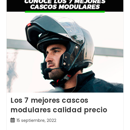
De
Moto
Por
Menos
De
200€
Los 7 mejores cascos
modulares calidad precio
Publicación
15 septiembre, 2022
de