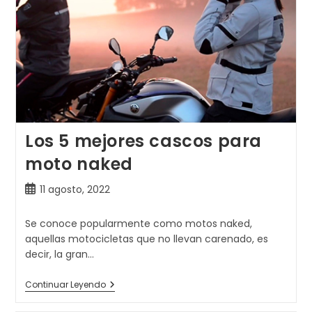
Los 5 mejores cascos para
moto naked
Publicación
11 agosto, 2022
de
la
Se conoce popularmente como motos naked,
entrada:
aquellas motocicletas que no llevan carenado, es
decir, la gran…
Los
Continuar Leyendo
5
Mejores