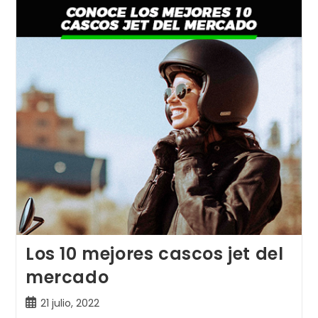
Cascos
Para
Moto
Naked
Los 10 mejores cascos jet del
mercado
Publicación
21 julio, 2022
de