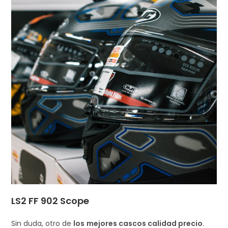
LS2 FF 902 Scope
Sin duda, otro de
los
mejores cascos calidad precio
.