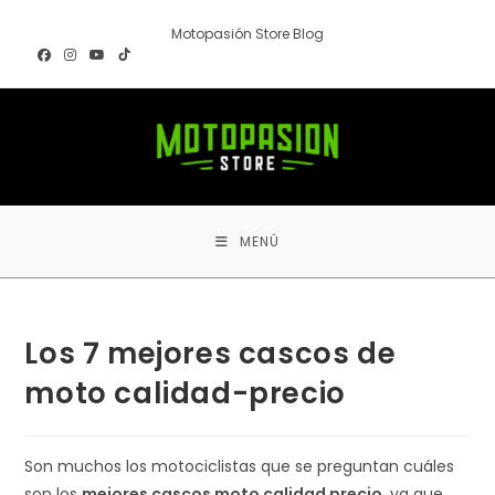
Ir
Motopasión Store Blog
al
contenido
MENÚ
Los 7 mejores cascos de
moto calidad-precio
Son muchos los motociclistas que se preguntan cuáles
son los
mejores cascos moto calidad precio,
ya que