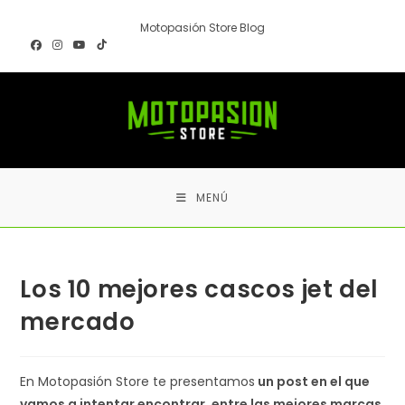
Ir
Motopasión Store Blog
al
contenido
MENÚ
Los 10 mejores cascos jet del
mercado
En Motopasión Store te presentamos
un post en el que
vamos a intentar encontrar, entre las mejores marcas