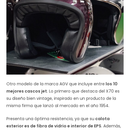
Otro modelo de la marca AGV que incluye entre
los
10
mejores cascos jet
. Lo primero que destaca del X70 es
su diseño bien vintage, inspirado en un producto de la
misma firma que lanzó al mercado en el año 1954.
Presenta una óptima resistencia, ya que su
calota
exterior es de fibra de vidrio e interior de EPS
. Además,