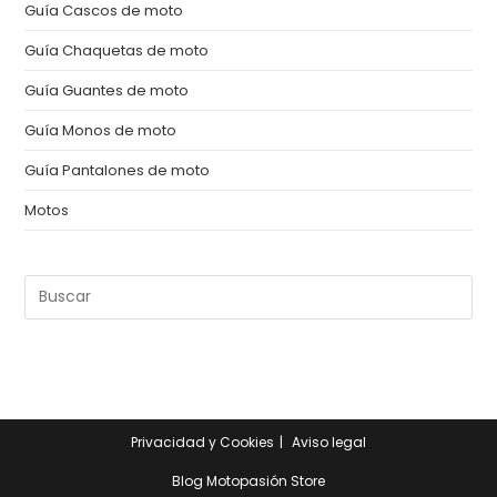
Guía Cascos de moto
Guía Chaquetas de moto
Guía Guantes de moto
Guía Monos de moto
Guía Pantalones de moto
Motos
Pul
Es
pa
cer
el
pan
Privacidad y Cookies
Aviso legal
de
bú
Blog Motopasión Store