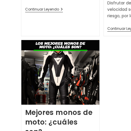
la
Disfrutar de
entrada:
Mejores
velocidad s
Continuar Leyendo
Monos
riesgo, por
De
Moto
Para
Continuar L
Mujer
Mejores monos de
moto: ¿cuáles