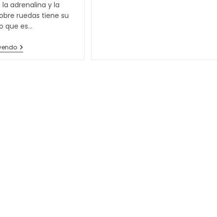
 la adrenalina y la
obre ruedas tiene su
 lo que es…
¿Qué
eyendo
Monos
De
Moto
Comprar?:
Consejos
Para
Elegir
Los
Mejores