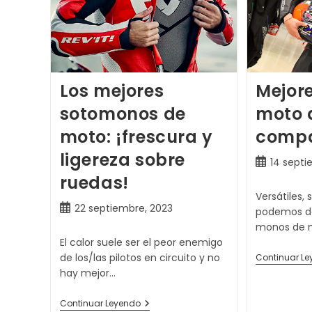
Los mejores
Mejor
sotomonos de
moto d
moto: ¡frescura y
compa
ligereza sobre
Publicación
14 septi
de
ruedas!
la
Versátiles,
entrada:
Publicación
22 septiembre, 2023
podemos def
de
monos de m
la
El calor suele ser el peor enemigo
entrada:
de los/las pilotos en circuito y no
Continuar L
hay mejor…
Los
Continuar Leyendo