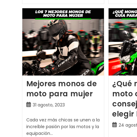
Mejores
Sotomonos
De
Moto:
¡frescura
Y
Ligereza
Sobre
Ruedas!
Mejores monos de
¿Qué 
moto para mujer
moto 
conse
Publicación
31 agosto, 2023
de
elegir
la
Cada vez más chicas se unen a la
entrada:
Publicación
24 agost
increíble pasión por las motos y la
de
equipación…