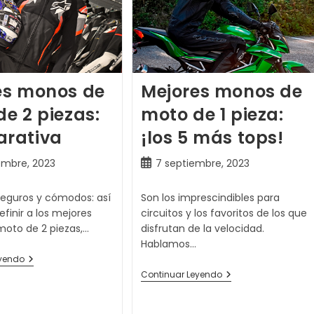
es monos de
Mejores monos de
e 2 piezas:
moto de 1 pieza:
rativa
¡los 5 más tops!
Publicación
embre, 2023
7 septiembre, 2023
de
la
 seguros y cómodos: así
Son los imprescindibles para
entrada:
inir a los mejores
circuitos y los favoritos de los que
oto de 2 piezas,…
disfrutan de la velocidad.
Hablamos…
Mejores
eyendo
Monos
Mejores
Continuar Leyendo
De
Monos
Moto
De
De
Moto