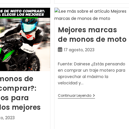
2
De
Piezas:
1
Comparativa
Pieza:
¡los
5
Más
Mejores marcas
Tops!
de monos de moto
Publicación
17 agosto, 2023
de
la
Fuente: Dainese ¿Estás pensando
entrada:
en comprar un traje motero para
aprovechar al máximo la
monos de
velocidad y…
comprar?:
Mejores
Continuar Leyendo
jos para
Marcas
De
 los mejores
Monos
De
o, 2023
Moto