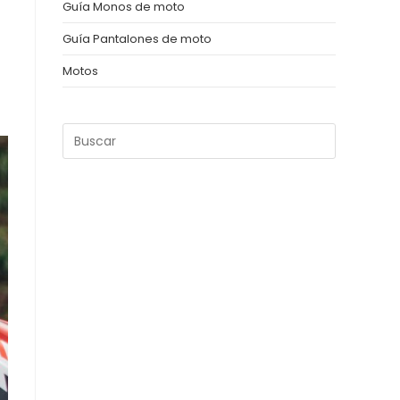
Guía Monos de moto
Guía Pantalones de moto
Motos
Pulsa
Escape
para
cerrar
el
panel
de
búsqueda.