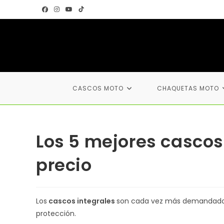
Ir
al
contenido
CASCOS MOTO
CHAQUETAS MOTO
Los 5 mejores cascos
precio
Los
cascos integrales
son cada vez más demandados
protección.