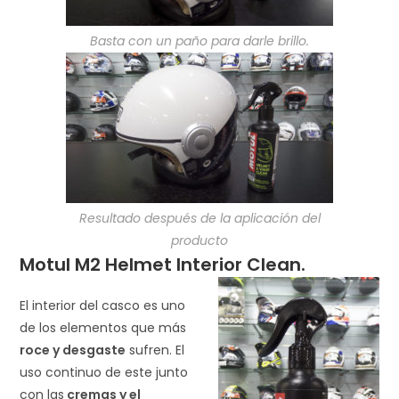
Basta con un paño para darle brillo.
Resultado después de la aplicación del
producto
Motul M2 Helmet Interior Clean.
El interior del casco es uno
de los elementos que más
roce y desgaste
sufren. El
uso continuo de este junto
con las
cremas y el