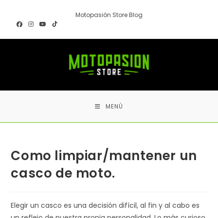
Ir
Motopasión Store Blog
al
contenido
MENÚ
Como limpiar/mantener un
casco de moto.
Elegir un casco es una decisión difícil, al fin y al cabo es
un reflejo de nuestra propia personalidad. Lo más curioso