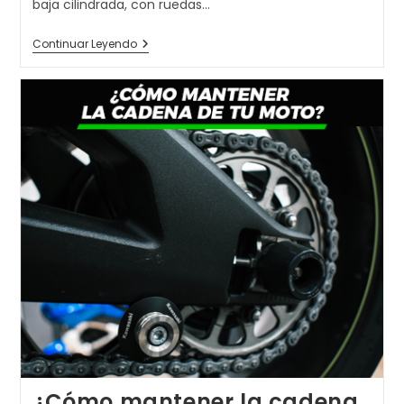
baja cilindrada, con ruedas…
MEJOR
Continuar Leyendo
SCOOTER
125
+
EQUIPAMIENTO
¿Cómo mantener la cadena