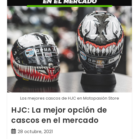
De
Freno
De
Mi
Moto?
Los mejores cascos de HJC en Motopasión Store
HJC: La mejor opción de
cascos en el mercado
Publicación
28 octubre, 2021
de