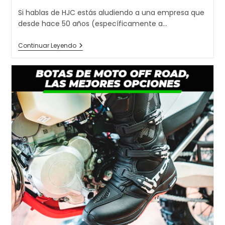
la
Si hablas de HJC estás aludiendo a una empresa que
entrada:
desde hace 50 años (específicamente a…
HJC:
Continuar Leyendo
La
Mejor
Opción
De
Cascos
En
El
Mercado