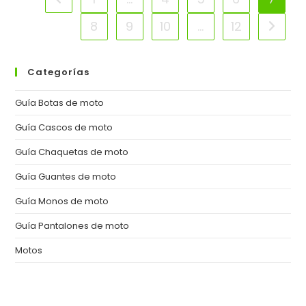
Los
5
8
9
10
…
12
Ir a la 
Mejores.
Categorías
Guía Botas de moto
Guía Cascos de moto
Guía Chaquetas de moto
Guía Guantes de moto
Guía Monos de moto
Guía Pantalones de moto
Motos