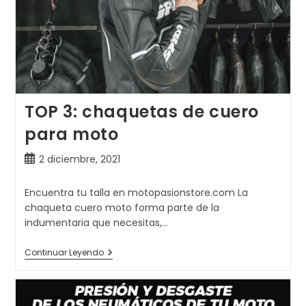
TOP 3: chaquetas de cuero
para moto
Publicación
2 diciembre, 2021
de
la
Encuentra tu talla en motopasionstore.com La
entrada:
chaqueta cuero moto forma parte de la
indumentaria que necesitas,…
TOP
Continuar Leyendo
3:
Chaquetas
De
Cuero