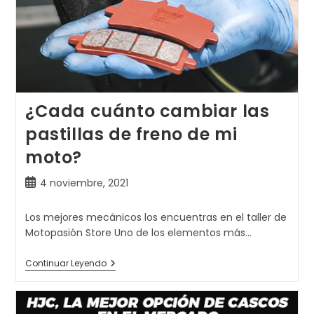
¿Cada cuánto cambiar las
pastillas de freno de mi
moto?
Publicación
4 noviembre, 2021
de
la
Los mejores mecánicos los encuentras en el taller de
entrada:
Motopasión Store Uno de los elementos más…
¿Cada
Continuar Leyendo
Cuánto
Cambiar
Las
Pastillas