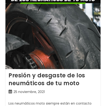
Para
Moto
Presión y desgaste de los
neumáticos de tu moto
Publicación
25 noviembre, 2021
de
la
Los neumáticos moto siempre están en contacto