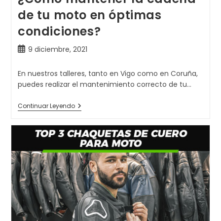
de tu moto en óptimas
condiciones?
Publicación
9 diciembre, 2021
de
la
En nuestros talleres, tanto en Vigo como en Coruña,
entrada:
puedes realizar el mantenimiento correcto de tu…
¿Cómo
Continuar Leyendo
Mantener
La
Cadena
De
Tu
Moto
En
Óptimas
Condiciones?