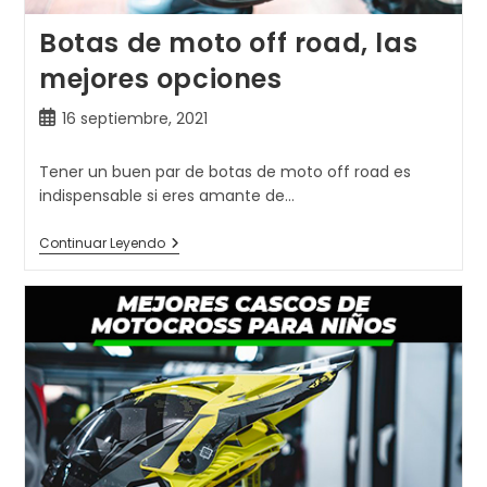
Botas de moto off road, las
mejores opciones
Publicación
16 septiembre, 2021
de
la
Tener un buen par de botas de moto off road es
entrada:
indispensable si eres amante de…
Botas
Continuar Leyendo
De
Moto
Off
Road,
Las
Mejores
Opciones