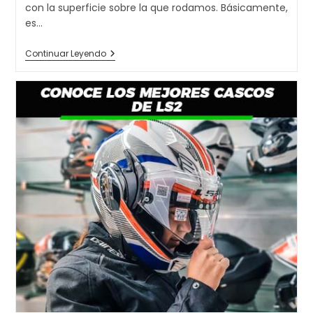
entrada:
con la superficie sobre la que rodamos. Básicamente,
es…
Presión
Continuar Leyendo
Y
Desgaste
De
Los
Neumáticos
De
Tu
Moto