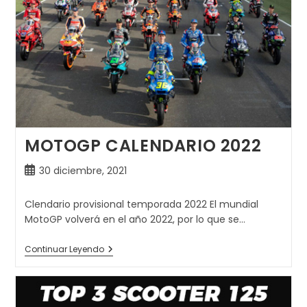
MOTOGP CALENDARIO 2022
Publicación
30 diciembre, 2021
de
la
Clendario provisional temporada 2022 El mundial
entrada:
MotoGP volverá en el año 2022, por lo que se…
MOTOGP
Continuar Leyendo
CALENDARIO
2022