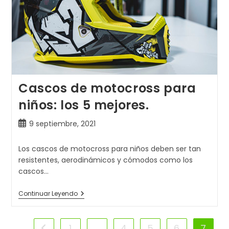
Cascos de motocross para
niños: los 5 mejores.
Publicación
9 septiembre, 2021
de
la
Los cascos de motocross para niños deben ser tan
entrada:
resistentes, aerodinámicos y cómodos como los
cascos…
Cascos
Continuar Leyendo
De
Motocross
Para
Niños:
1
…
4
5
6
7
Ir a la página anterior