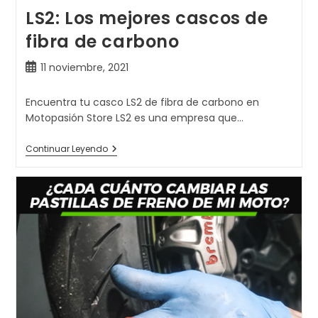
LS2: Los mejores cascos de
fibra de carbono
Publicación
11 noviembre, 2021
de
la
Encuentra tu casco LS2 de fibra de carbono en
entrada:
Motopasión Store LS2 es una empresa que…
LS2:
Continuar Leyendo
Los
Mejores
Cascos
De
Fibra
De
Carbono