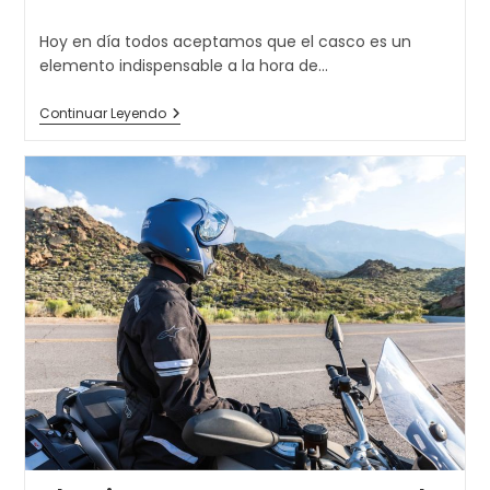
de
la
Hoy en día todos aceptamos que el casco es un
entrada:
elemento indispensable a la hora de…
¿Cómo
Continuar Leyendo
Sé
Que
Debo
Cambiar
Mi
Casco?
¿Tiene
Caducidad?