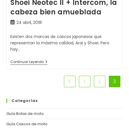
Shoei Neotec II + Intercom, la
cabeza bien amueblada
Publicación
24 abril, 2018
de
la
Existen dos marcas de cascos japonesas que
entrada:
representan la máxima calidad, Arai y Shoei. Pero
hay…
Shoei
Continuar Leyendo
Neotec
II
+
Intercom,
1
2
3
Ir a la página anterior
La
Cabeza
Bien
Amueblada
Categorías
Guía Botas de moto
Guía Cascos de moto