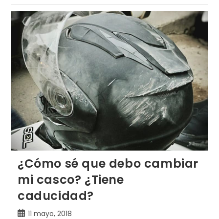
Limpiar/mantener
Un
Casco
De
Moto.
¿Cómo sé que debo cambiar
mi casco? ¿Tiene
caducidad?
Publicación
11 mayo, 2018