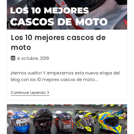
Los 10 mejores cascos de
moto
Publicación
4 octubre, 2019
de
la
¡Hemos vuelto! Y empezamos esta nueva etapa del
entrada:
blog con los 10 mejores cascos de moto.…
Los
Continuar Leyendo
10
Mejores
Cascos
De
Moto