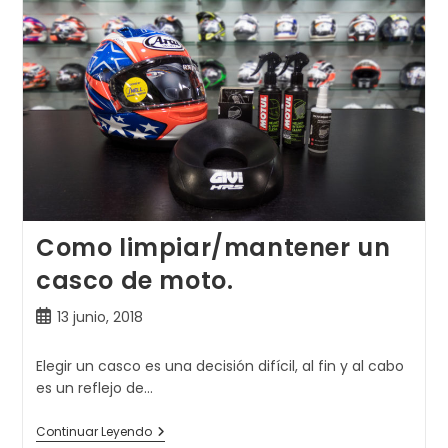
Arai
En
Colaboración
Con
Honda
Como limpiar/mantener un
casco de moto.
Publicación
13 junio, 2018
de
la
Elegir un casco es una decisión difícil, al fin y al cabo
entrada:
es un reflejo de…
Como
Continuar Leyendo