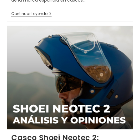
de la marca española en cascos…
Descubre
Continuar Leyendo
El
Casco
Hebo
Zone
5:
Análisis
Y
Ventajas
Casco Shoei Neotec 2: