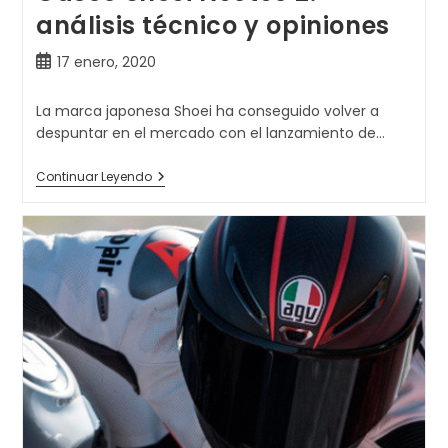
análisis técnico y opiniones
Publicación
17 enero, 2020
de
la
La marca japonesa Shoei ha conseguido volver a
entrada:
despuntar en el mercado con el lanzamiento de…
Casco
Continuar Leyendo
Shoei
Neotec
2:
Análisis
Técnico
Y
Opiniones