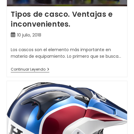
Tipos de casco. Ventajas e
inconvenientes.
Publicación
10 julio, 2018
de
la
Los cascos son el elemento más importante en
entrada:
materia de equipamiento. Lo primero que se busca…
Tipos
Continuar Leyendo
De
Casco.
Ventajas
E
Inconvenientes.