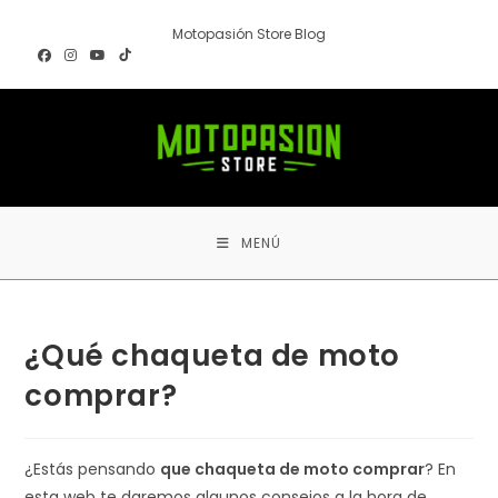
Ir
Motopasión Store Blog
al
contenido
MENÚ
¿Qué chaqueta de moto
comprar?
¿Estás pensando
que chaqueta de moto comprar
? En
esta web te daremos algunos consejos a la hora de