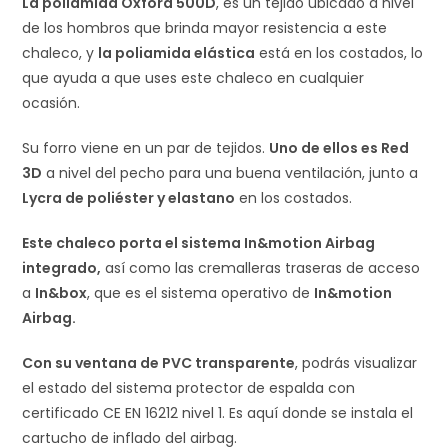
La poliamida Oxford 500D
, es un tejido ubicado a nivel
de los hombros que brinda mayor resistencia a este
chaleco, y
la poliamida elástica
está en los costados, lo
que ayuda a que uses este chaleco en cualquier
ocasión.
Su forro viene en un par de tejidos.
Uno de ellos es Red
3D
a nivel del pecho para una buena ventilación, junto a
Lycra de poliéster y elastano
en los costados.
Este chaleco porta el sistema In&motion Airbag
integrado,
así como las cremalleras traseras de acceso
a
In&box
, que es el sistema operativo de
In&motion
Airbag.
Con su ventana de PVC transparente
, podrás visualizar
el estado del sistema protector de espalda con
certificado CE EN 16212 nivel 1. Es aquí donde se instala el
cartucho de inflado del airbag.