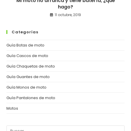
Mi moto no arranca y tiene batería, ¿qué
hago?
11 octubre, 2019
Categorías
Guía Botas de moto
Guía Cascos de moto
Guía Chaquetas de moto
Guía Guantes de moto
Guía Monos de moto
Guía Pantalones de moto
Motos
Pul