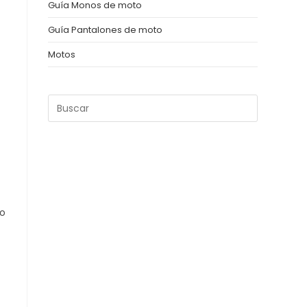
Guía Monos de moto
Guía Pantalones de moto
Motos
Pulsa
Escape
para
cerrar
el
panel
de
co
búsqueda.