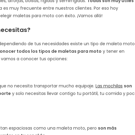
, alforjas, bolsas, rígidas y semirrígidas.
Todas son muy útiles
 es muy frecuente entre nuestros clientes. Por eso hoy
elegir maletas para moto con éxito. ¡Vamos allá!
necesitas?
o dependiendo de tus necesidades existe un tipo de maleta moto
conocer todos los tipos de maletas para moto
y tener en
o, vamos a conocer tus opciones:
 que no necesita transportar mucho equipaje.
Las mochilas
son
porte
y solo necesitas llevar contigo tu portátil, tu comida y po
r tan espaciosas como una maleta moto, pero
son más