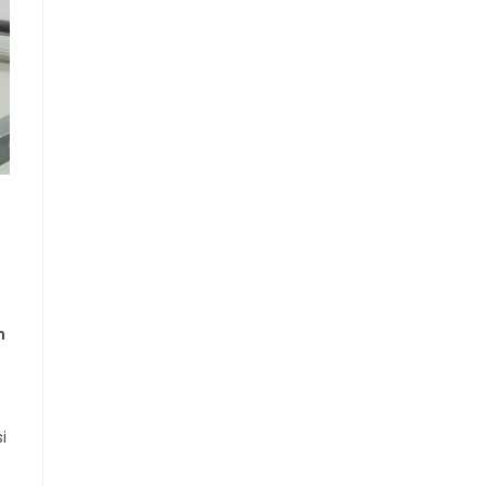
s
n
i