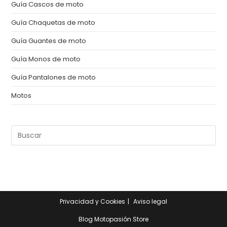
Guía Cascos de moto
Guía Chaquetas de moto
Guía Guantes de moto
Guía Monos de moto
Guía Pantalones de moto
Motos
Pul
Es
pa
cer
el
pan
Privacidad y Cookies
Aviso legal
de
bú
Blog Motopasión Store